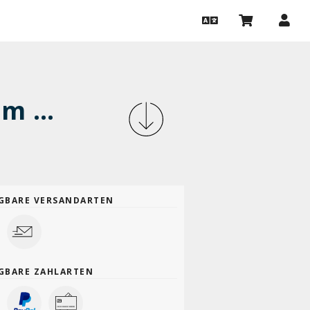
»Dieser Herr C. aus der Stadt M.« Zum 85. Geburtstag von Wolfgang Hilbig
GBARE VERSANDARTEN
GBARE ZAHLARTEN