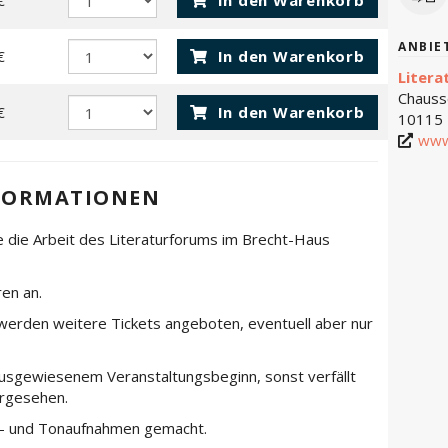
€
In den Warenkorb
ANBIE
€
In den Warenkorb
Litera
Chauss
€
In den Warenkorb
10115 
www
FORMATIONEN
e die Arbeit des Literaturforums im Brecht-Haus
ren an.
werden weitere Tickets angeboten, eventuell aber nur
 ausgewiesenem Veranstaltungsbeginn, sonst verfällt
vorgesehen.
d- und Tonaufnahmen gemacht.