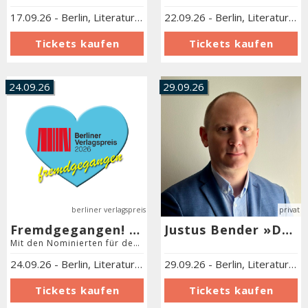
17.09.26
-
Berlin
,
Literaturforum im Brecht-Haus
22.09.26
-
Berlin
,
Literaturforum im Brecht-Haus
24.09.26
29.09.26
berliner verlagspreis
privat
Fremdgegangen! Der Shortlist-Abend zum Berliner Verlagspreis 2026
Justus Bender »Deutschland 2033. Ein Szenario«
Mit den Nominierten für den Berliner Verlagspreis 2026 Moderation Chris Raith Möller
24.09.26
-
Berlin
,
Literaturforum im Brecht-Haus
29.09.26
-
Berlin
,
Literaturforum im Brecht-Haus