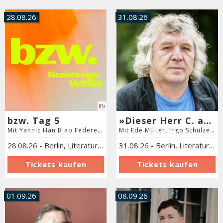
28.08.26
31.08.26
lfb
bzw. Tag 5
»Dieser Herr C. aus der Stadt M.« Zum 85. Geburtstag von Wolfgang Hilbig
Mit Yannic Han Biao Federer, Esther Becker, Jessica Mawuena Lawson und Necati Öziri
Mit Ede Müller, Ingo Schulze und Nancy Hünger
28.08.26
-
Berlin
,
Literaturforum im Brecht-Haus
31.08.26
-
Berlin
,
Literaturforum im Brecht-Haus
01.09.26
08.09.26