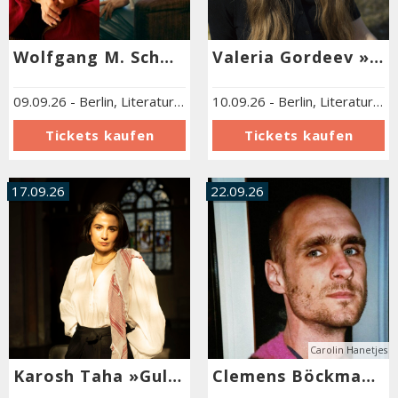
Wolfgang M. Schmitt im Gespräch mit Mithu Sanyal über »Sturmhöhe« von Emily Brontë
Valeria Gordeev »Die Zikade entschlüpft ihrer goldglänzenden Hülle«
09.09.26
-
Berlin
,
Literaturforum im Brecht-Haus
10.09.26
-
Berlin
,
Literaturforum im Brecht-Haus
17.09.26
22.09.26
Carolin Hanetjes
Karosh Taha »Gulistan«
Clemens Böckmann »Das richtige Leben des Alvaro Maderholz«