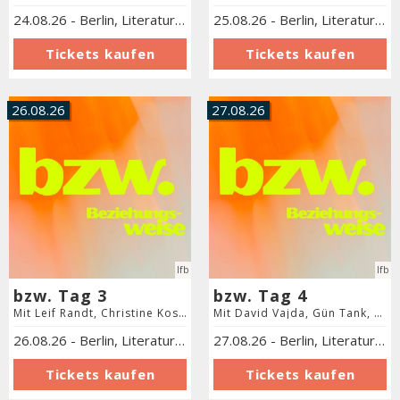
24.08.26
-
Berlin
,
Literaturforum im Brecht-Haus
25.08.26
-
Berlin
,
Literaturforum im Brecht-Haus
26.08.26
27.08.26
lfb
lfb
bzw. Tag 3
bzw. Tag 4
Mit Leif Randt, Christine Koschmieder, Dilek Güngör und Wlada Kolosowa
Mit David Vajda, Gün Tank, Fikri Anıl Altıntaş und Katja Kullmann
26.08.26
-
Berlin
,
Literaturforum im Brecht-Haus
27.08.26
-
Berlin
,
Literaturforum im Brecht-Haus