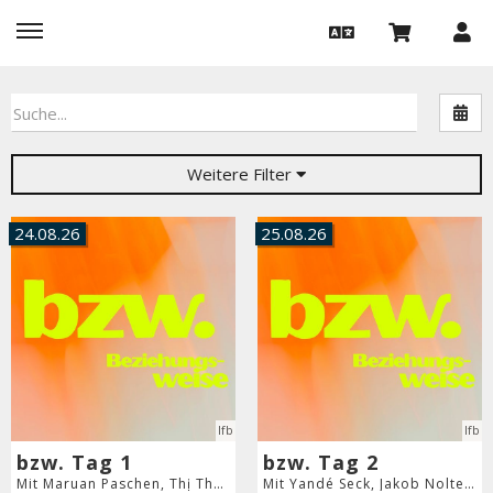
Nac
Weitere Filter
24.08.26
25.08.26
lfb
lfb
bzw. Tag 1
bzw. Tag 2
Mit Maruan Paschen, Thị Thanh Thảo Trần, Luca Mael Milsch und Ilija Matusko
Mit Yandé Seck, Jakob Nolte, Marc Degens und Anna Schapiro