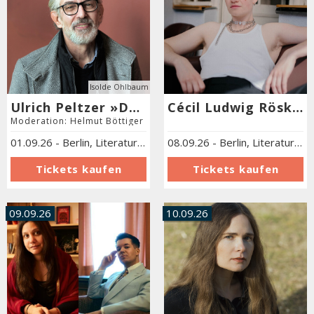
Isolde Ohlbaum
Ulrich Peltzer »Der verlorene Schlaf«
Cécil Ludwig Röski »Trizeps Royal«
Moderation: Helmut Böttiger
01.09.26
-
Berlin
,
Literaturforum im Brecht-Haus
08.09.26
-
Berlin
,
Literaturforum im Brecht-Haus
09.09.26
10.09.26