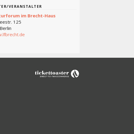
TER/VERANSTALTER
turforum im Brecht-Haus
eestr. 125
Berlin
.lfbrecht.de