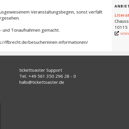
ANBIE
 ausgewiesenem Veranstaltungsbeginn, sonst verfällt
Litera
vorgesehen.
Chauss
10115 
d- und Tonaufnahmen gemacht.
www
s://lfbrecht.de/besucherinnen-informationen/
tickettoaster Support
Tel.: +49 561 350 296 28 - 0
hallo@tickettoaster.de